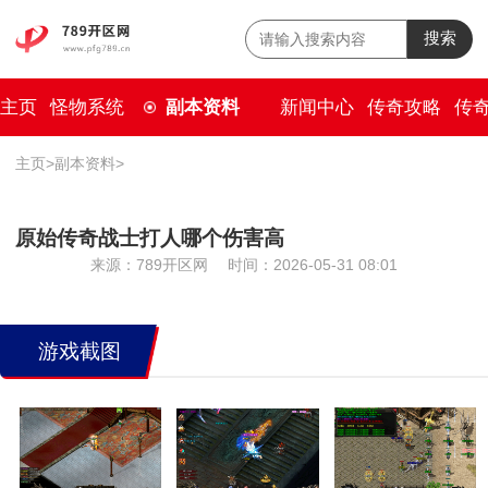
搜索
主页
怪物系统
副本资料
新闻中心
传奇攻略
传
主页
>
副本资料
>
原始传奇战士打人哪个伤害高
来源：789开区网
时间：2026-05-31 08:01
游戏截图