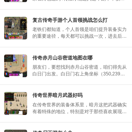
本可从传送员处的石原地图入口进入，生肖殿
堂本质上是一张结构复杂的迷宫地图，里面盘
踞着
复古传奇手游个人首领挑战怎么打
老铁们都知道，个人首领是咱们提升装备实力
的重要途径，每天都可以挑战一次，进去后不
管是否成功击杀首领次数都会消耗，所以在进
入之前一定要做好充分准备。高等级的个人首
领
传奇赤月山谷密道地图在哪
朋友们，要想找到赤月山谷密道，咱们得先从
白日门出发。白日门右上角坐标（350,239）
附近可以进入丛林迷宫，穿过丛林迷宫后找到
赤月峡谷东入口（147,14），接着继续往前走
到达赤月
传奇世界暗月武器好吗
在传奇世界的装备体系里，暗月这把武器确实
有着特殊的地位，特别是对于那些喜欢展现个
性的朋友来说。它属于传说中的四大凶器之
一，背后有着源自腾蛇骸骨打造的传说，这让
它自