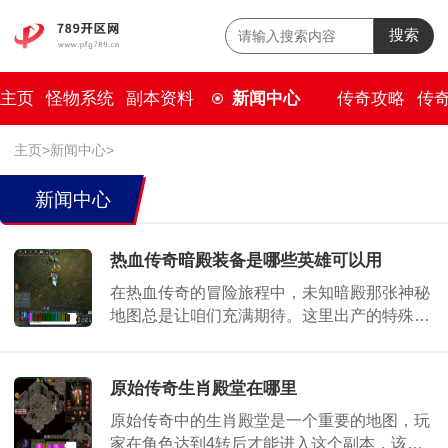
搜索
主页
怪物系统
副本资料
新闻中心
传奇攻略
传
主页
>
新闻中心
>
新闻中心
热血传奇暗殿装备是哪些英雄可以用
在热血传奇的冒险旅程中，未知暗殿那张神秘
地图总是让咱们充满期待。这里出产的特殊装
备，对于游戏里不同的角色都有各自独特的价
值。咱们的战士们可以装备未知暗殿中获得的
神
原始传奇生肖殿堂在哪里
原始传奇中的生肖殿堂是一个重要的地图，玩
家在角色达到4转后才能进入这个副本，该副