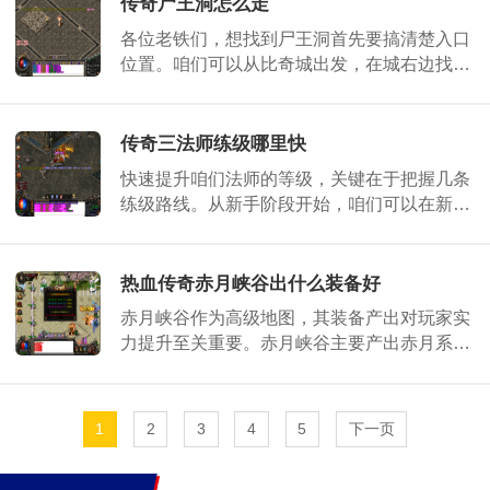
传奇尸王洞怎么走
各位老铁们，想找到尸王洞首先要搞清楚入口
位置。咱们可以从比奇城出发，在城右边找到
废弃矿区入口，具体坐标大约在664和214附
近。进入矿区后不要走第一个洞口，要选择右
边的那
传奇三法师练级哪里快
快速提升咱们法师的等级，关键在于把握几条
练级路线。从新手阶段开始，咱们可以在新手
村周边活动，熟悉基本操作并接取初期任务。
达到一定基础等级后，就可以前往毒蛇山谷，
这
热血传奇赤月峡谷出什么装备好
赤月峡谷作为高级地图，其装备产出对玩家实
力提升至关重要。赤月峡谷主要产出赤月系列
套装，包括战士的圣战套装、法师的法神套装
和道士的天尊套装，这些装备是游戏内的顶级
选
1
2
3
4
5
下一页