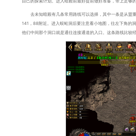
自己的探索计划。进入暗殿前最好提前做好准备，带上足够
去未知暗殿有几条常用路线可以选择，其中一条是从盟
141，88附近。进入蜈蚣洞后要注意看小地图，往左下角的
他们中间那个洞口就是通往连接通道的入口。这条路线比较