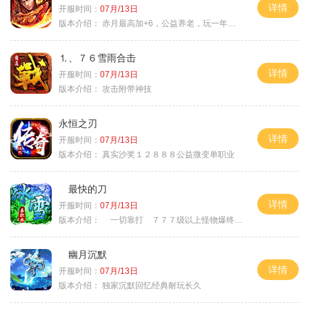
详情
开服时间：
07月/13日
版本介绍：
赤月最高加+6，公益养老，玩一年不腻，屠龙
⒈、７６雪雨合击
详情
开服时间：
07月/13日
版本介绍：
攻击附带神技
永恒之刃
详情
开服时间：
07月/13日
版本介绍：
真实沙奖１２８８８公益微变单职业
最快的刀
详情
开服时间：
07月/13日
版本介绍：
一切靠打 ７７７级以上怪物爆终极
幽月沉默
详情
开服时间：
07月/13日
版本介绍：
独家沉默回忆经典耐玩长久