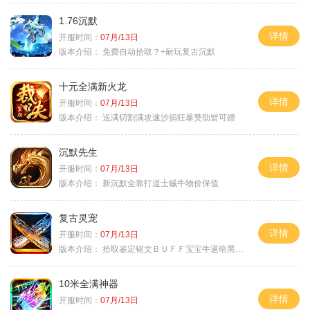
1.76沉默
详情
开服时间：
07月/13日
版本介绍：
免费自动拾取？+耐玩复古沉默
十元全满新火龙
详情
开服时间：
07月/13日
版本介绍：
送满切割满攻速沙捐狂暴赞助皆可嫖
沉默先生
详情
开服时间：
07月/13日
版本介绍：
新沉默全靠打道士贼牛物价保值
复古灵宠
详情
开服时间：
07月/13日
版本介绍：
拾取鉴定铭文ＢＵＦＦ宝宝牛逼暗黑属性
10米全满神器
详情
开服时间：
07月/13日