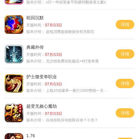
版本介绍：
≤打一件好装备平民瞬间翻身变土豪≥
轮回沉默
详情
开服时间：
07月/13日
版本介绍：
超低消费超级耐操全程无暗坑
典藏外传
详情
开服时间：
07月/13日
版本介绍：
无沙捐免费挂机极品+4打怪奇遇
护士微变单职业
详情
开服时间：
07月/13日
版本介绍：
上线10倍爆率一夜打1000赞助一天毕业
超变无赦心魔劫
详情
开服时间：
07月/13日
版本介绍：
自动挂机自动拾取自动？０充？
1.76