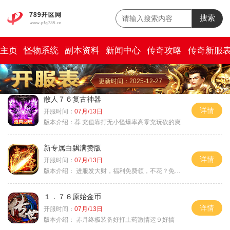
搜索
主页
怪物系统
副本资料
新闻中心
传奇攻略
传奇新服
更新时间：2025-12-27
散人７６复古神器
详情
开服时间：
07月/13日
版本介绍：
荐 充值靠打无小怪爆率高零充玩砍的爽
新专属白飘满赞版
详情
开服时间：
07月/13日
版本介绍：
进服发大财，福利免费领，不花？免费通关！
１．７６原始金币
详情
开服时间：
07月/13日
版本介绍：
赤月终极装备好打土药激情运９好搞